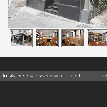
İDC MİMARLIK DEKORASYON İNŞAAT TİC. LTD. ŞTİ. T. +90 21